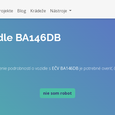
rojekte
Blog
Krádeže
Nástroje
idle BA146DB
nie podrobností o vozidle s
EČV
BA146DB
je potrebné overiť, č
nie som robot