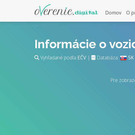
Domov
O p
Informácie o voz
Vyhľadané podľa
EČV
|
Databáza:
SK
Pre zobraze