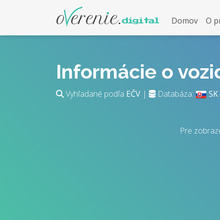
Domov
O p
Informácie o voz
Vyhľadané podľa
EČV
|
Databáza:
SK
Pre zobraze