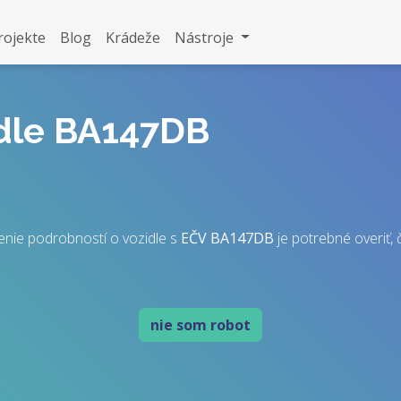
rojekte
Blog
Krádeže
Nástroje
idle BA147DB
nie podrobností o vozidle s
EČV
BA147DB
je potrebné overiť, č
nie som robot