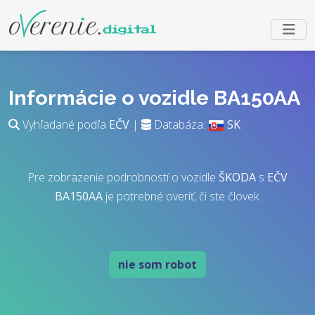
Informácie o vozidle BA150AA
Vyhľadané podľa
EČV
|
Databáza:
SK
Pre zobrazenie podrobností o vozidle
ŠKODA
s
EČV
BA150AA
je potrebné overiť, či ste človek.
nie som robot