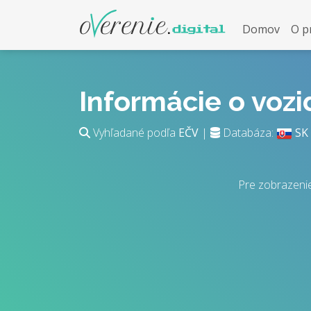
Domov
O p
Informácie o voz
Vyhľadané podľa
EČV
|
Databáza:
SK
Pre zobrazeni