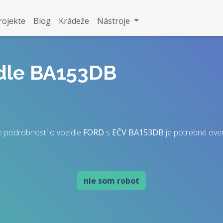
rojekte
Blog
Krádeže
Nástroje
idle BA153DB
e podrobností o vozidle
FORD
s
EČV
BA153DB
je potrebné overiť
nie som robot