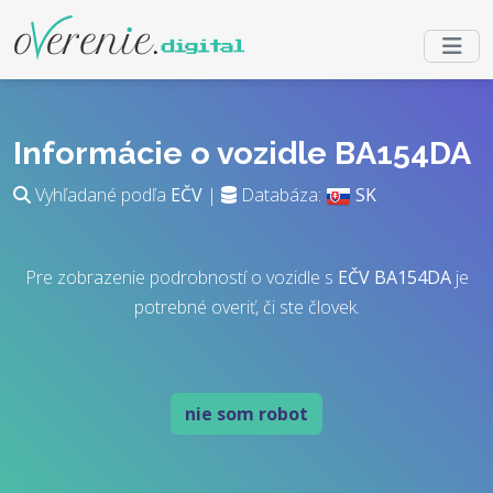
Informácie o vozidle BA154DA
Vyhľadané podľa
EČV
|
Databáza:
SK
Pre zobrazenie podrobností o vozidle s
EČV
BA154DA
je
potrebné overiť, či ste človek.
nie som robot