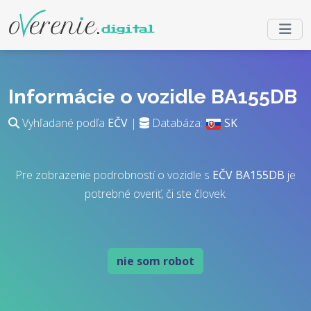
Informácie o vozidle BA155DB
Vyhľadané podľa
EČV
|
Databáza:
SK
Pre zobrazenie podrobností o vozidle s
EČV
BA155DB
je
potrebné overiť, či ste človek.
nie som robot