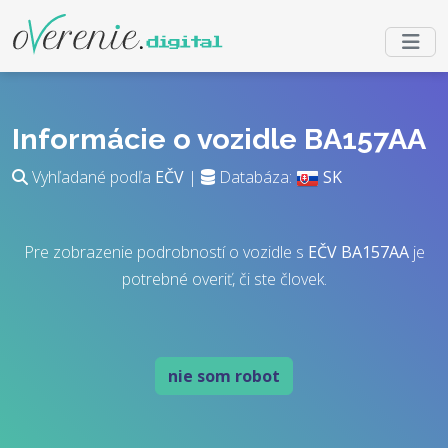
Informácie o vozidle BA157AA
Vyhľadané podľa
EČV
|
Databáza:
SK
Pre zobrazenie podrobností o vozidle s
EČV
BA157AA
je
potrebné overiť, či ste človek.
nie som robot