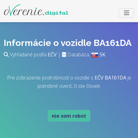
Informácie o vozidle BA161DA
Vyhľadané podľa
EČV
|
Databáza:
SK
Pre zobrazenie podrobností o vozidle s
EČV
BA161DA
je
potrebné overiť, či ste človek.
nie som robot