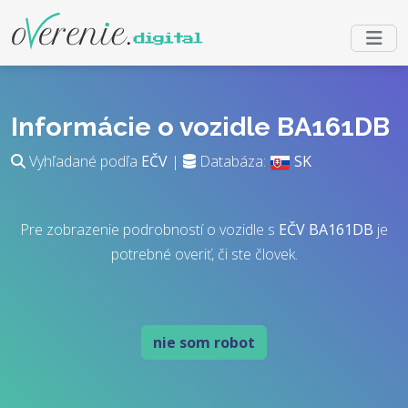
Informácie o vozidle BA161DB
Vyhľadané podľa
EČV
|
Databáza:
SK
Pre zobrazenie podrobností o vozidle s
EČV
BA161DB
je
potrebné overiť, či ste človek.
nie som robot