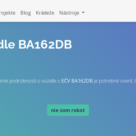
rojekte
Blog
Krádeže
Nástroje
idle BA162DB
nie podrobností o vozidle s
EČV
BA162DB
je potrebné overiť, č
nie som robot