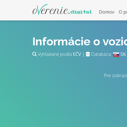
Domov
O p
Informácie o voz
Vyhľadané podľa
EČV
|
Databáza:
SK
Pre zobraze