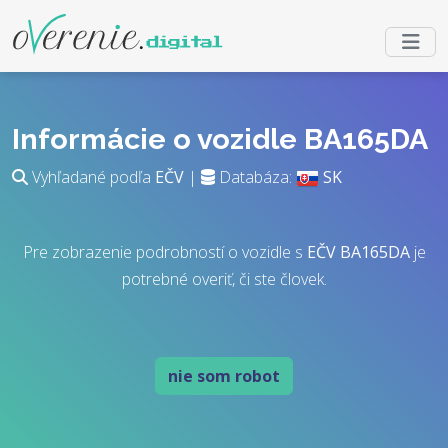
Informácie o vozidle BA165DA
Vyhľadané podľa
EČV
|
Databáza:
SK
Pre zobrazenie podrobností o vozidle s
EČV
BA165DA
je
potrebné overiť, či ste človek.
nie som robot