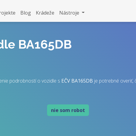
rojekte
Blog
Krádeže
Nástroje
idle BA165DB
nie podrobností o vozidle s
EČV
BA165DB
je potrebné overiť, č
nie som robot