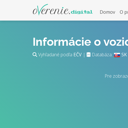
Domov
O p
Informácie o voz
Vyhľadané podľa
EČV
|
Databáza:
SK
Pre zobraze