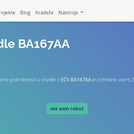
rojekte
Blog
Krádeže
Nástroje
idle BA167AA
enie podrobností o vozidle s
EČV
BA167AA
je potrebné overiť, č
nie som robot