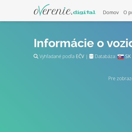
Domov
O p
Informácie o voz
Vyhľadané podľa
EČV
|
Databáza:
SK
Pre zobraz