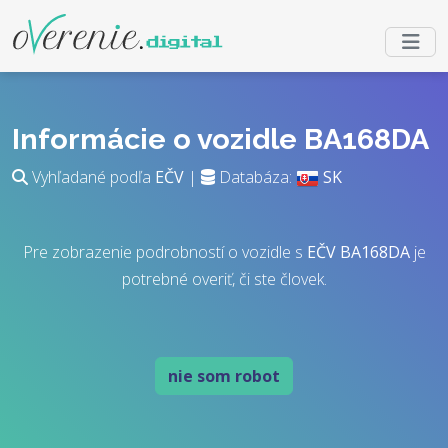
Informácie o vozidle BA168DA
Vyhľadané podľa
EČV
|
Databáza:
SK
Pre zobrazenie podrobností o vozidle s
EČV
BA168DA
je
potrebné overiť, či ste človek.
nie som robot