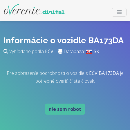
Informácie o vozidle BA173DA
Vyhľadané podľa
EČV
|
Databáza:
SK
Pre zobrazenie podrobností o vozidle s
EČV
BA173DA
je
potrebné overiť, či ste človek.
nie som robot