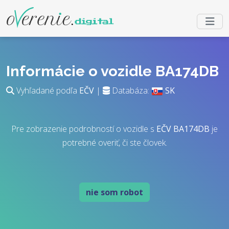
Informácie o vozidle BA174DB
Vyhľadané podľa
EČV
|
Databáza:
SK
Pre zobrazenie podrobností o vozidle s
EČV
BA174DB
je
potrebné overiť, či ste človek.
nie som robot