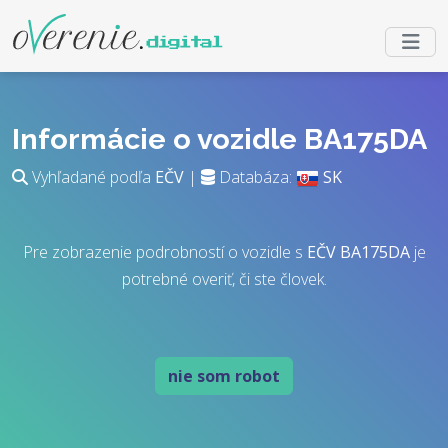
Informácie o vozidle BA175DA
Vyhľadané podľa
EČV
|
Databáza:
SK
Pre zobrazenie podrobností o vozidle s
EČV
BA175DA
je
potrebné overiť, či ste človek.
nie som robot