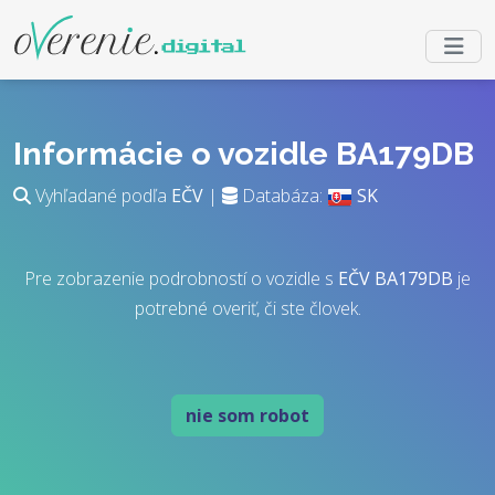
Informácie o vozidle BA179DB
Vyhľadané podľa
EČV
|
Databáza:
SK
Pre zobrazenie podrobností o vozidle s
EČV
BA179DB
je
potrebné overiť, či ste človek.
nie som robot