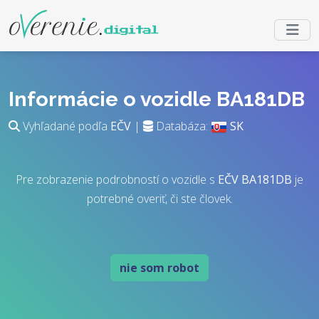
Informácie o vozidle BA181DB
Vyhľadané podľa
EČV
|
Databáza:
SK
Pre zobrazenie podrobností o vozidle s
EČV
BA181DB
je
potrebné overiť, či ste človek.
nie som robot