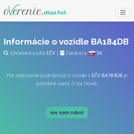
Informácie o vozidle BA184DB
Vyhľadané podľa
EČV
|
Databáza:
SK
Pre zobrazenie podrobností o vozidle s
EČV
BA184DB
je
potrebné overiť, či ste človek.
nie som robot