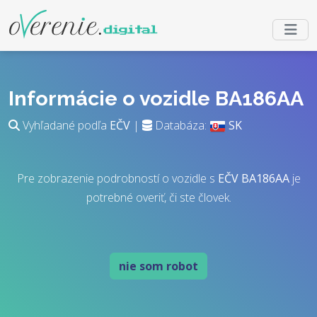
Informácie o vozidle BA186AA
Vyhľadané podľa
EČV
|
Databáza:
SK
Pre zobrazenie podrobností o vozidle s
EČV
BA186AA
je
potrebné overiť, či ste človek.
nie som robot