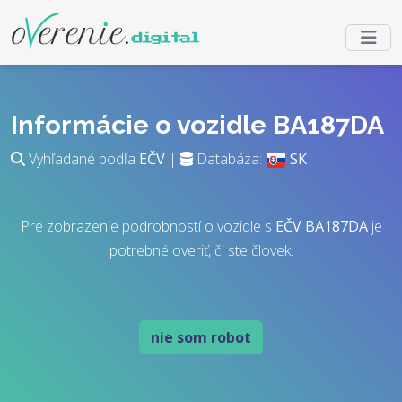
Informácie o vozidle BA187DA
Vyhľadané podľa
EČV
|
Databáza:
SK
Pre zobrazenie podrobností o vozidle s
EČV
BA187DA
je
potrebné overiť, či ste človek.
nie som robot