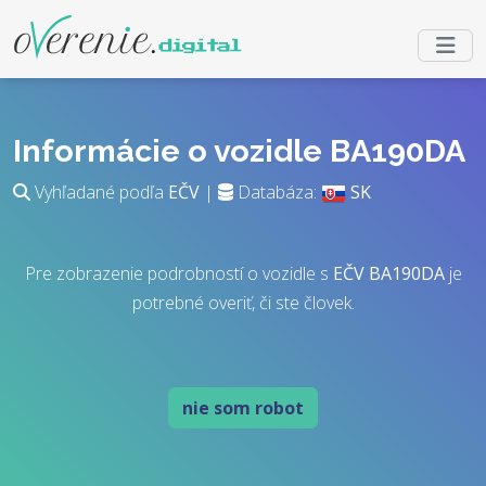
Informácie o vozidle BA190DA
Vyhľadané podľa
EČV
|
Databáza:
SK
Pre zobrazenie podrobností o vozidle s
EČV
BA190DA
je
potrebné overiť, či ste človek.
nie som robot