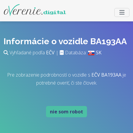
Informácie o vozidle BA193AA
Vyhľadané podľa
EČV
|
Databáza:
SK
Pre zobrazenie podrobností o vozidle s
EČV
BA193AA
je
potrebné overiť, či ste človek.
nie som robot