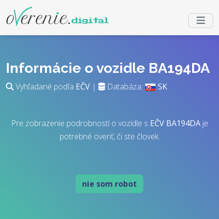
Informácie o vozidle BA194DA
Vyhľadané podľa
EČV
|
Databáza:
SK
Pre zobrazenie podrobností o vozidle s
EČV
BA194DA
je
potrebné overiť, či ste človek.
nie som robot