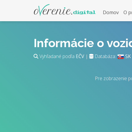
Domov
O p
Informácie o voz
Vyhľadané podľa
EČV
|
Databáza:
SK
Pre zobrazenie p