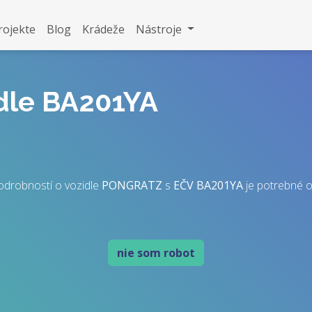
rojekte
Blog
Krádeže
Nástroje
idle BA201YA
odrobností o vozidle
PONGRATZ
s
EČV
BA201YA
je potrebné ov
nie som robot