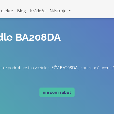
rojekte
Blog
Krádeže
Nástroje
idle BA208DA
enie podrobností o vozidle s
EČV
BA208DA
je potrebné overiť, č
nie som robot