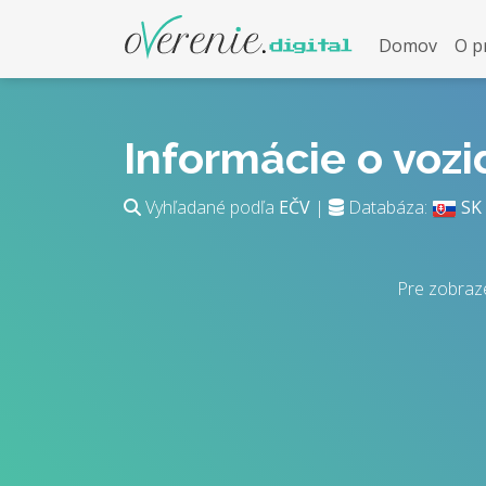
Domov
O p
Informácie o voz
Vyhľadané podľa
EČV
|
Databáza:
SK
Pre zobraz