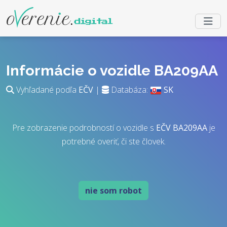
Informácie o vozidle BA209AA
Vyhľadané podľa
EČV
|
Databáza:
SK
Pre zobrazenie podrobností o vozidle s
EČV
BA209AA
je
potrebné overiť, či ste človek.
nie som robot