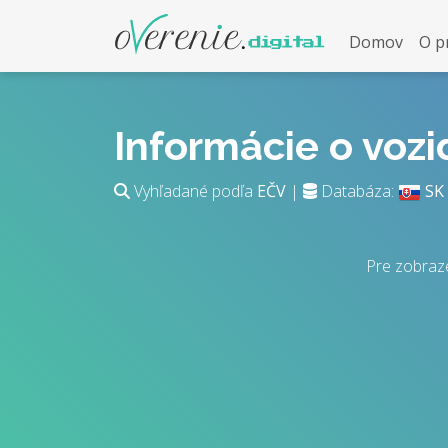
Domov
O p
Informácie o voz
Vyhľadané podľa
EČV
|
Databáza:
SK
Pre zobraz