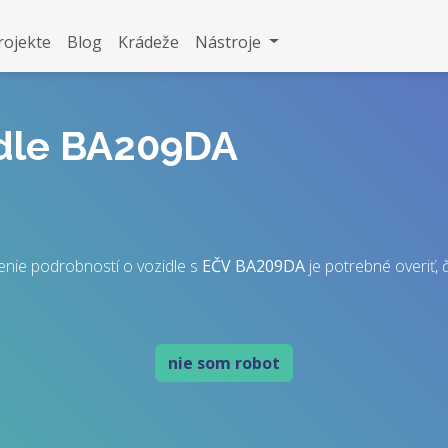
rojekte
Blog
Krádeže
Nástroje
idle BA209DA
enie podrobností o vozidle s
EČV
BA209DA
je potrebné overiť, č
nie som robot