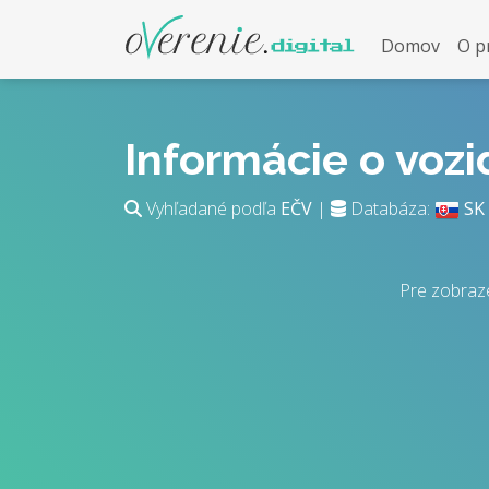
Domov
O p
Informácie o voz
Vyhľadané podľa
EČV
|
Databáza:
SK
Pre zobraz