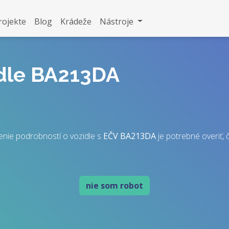
rojekte
Blog
Krádeže
Nástroje
idle BA213DA
enie podrobností o vozidle s
EČV
BA213DA
je potrebné overiť, č
nie som robot