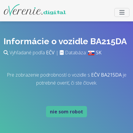
Informácie o vozidle BA215DA
Vyhľadané podľa
EČV
|
Databáza:
SK
Pre zobrazenie podrobností o vozidle s
EČV
BA215DA
je
potrebné overiť, či ste človek.
nie som robot