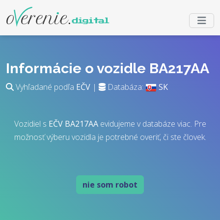
Informácie o vozidle BA217AA
Vyhľadané podľa
EČV
|
Databáza:
SK
Vozidiel s
EČV
BA217AA
evidujeme v databáze viac. Pre
možnosť výberu vozidla je potrebné overiť, či ste človek.
nie som robot