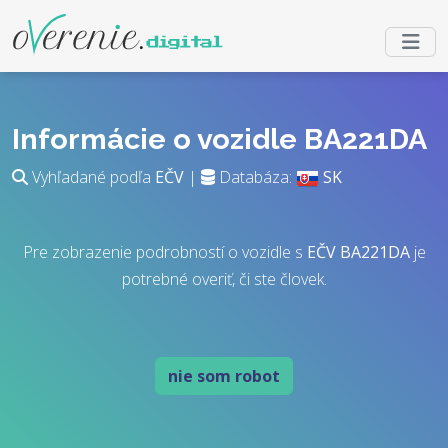
Informácie o vozidle BA221DA
Vyhľadané podľa
EČV
|
Databáza:
SK
Pre zobrazenie podrobností o vozidle s
EČV
BA221DA
je
potrebné overiť, či ste človek.
nie som robot