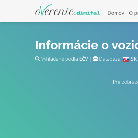
Domov
O p
Informácie o voz
Vyhľadané podľa
EČV
|
Databáza:
SK
Pre zobraz