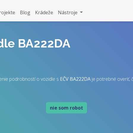
rojekte
Blog
Krádeže
Nástroje
idle BA222DA
enie podrobností o vozidle s
EČV
BA222DA
je potrebné overiť, č
nie som robot