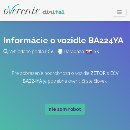
Informácie o vozidle BA224YA
Vyhľadané podľa
EČV
|
Databáza:
SK
Pre zobrazenie podrobností o vozidle
ZETOR
s
EČV
BA224YA
je potrebné overiť, či ste človek.
nie som robot