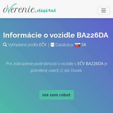
Informácie o vozidle BA226DA
Vyhľadané podľa
EČV
|
Databáza:
SK
Pre zobrazenie podrobností o vozidle s
EČV
BA226DA
je
potrebné overiť, či ste človek.
nie som robot