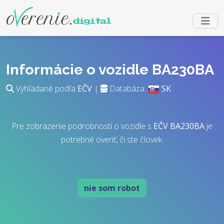
Informácie o vozidle BA230BA
Vyhľadané podľa
EČV
|
Databáza:
SK
Pre zobrazenie podrobností o vozidle s
EČV
BA230BA
je
potrebné overiť, či ste človek.
nie som robot