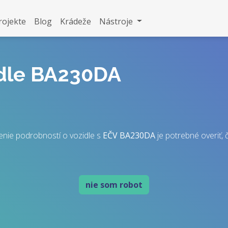
rojekte
Blog
Krádeže
Nástroje
idle BA230DA
enie podrobností o vozidle s
EČV
BA230DA
je potrebné overiť, č
nie som robot