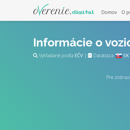
Domov
O p
Informácie o voz
Vyhľadané podľa
EČV
|
Databáza:
SK
Pre zobraz