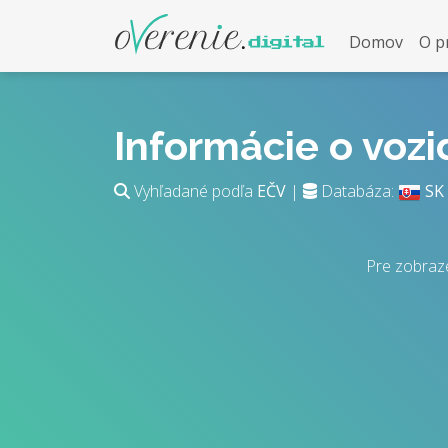
Domov
O p
Informácie o voz
Vyhľadané podľa
EČV
|
Databáza:
SK
Pre zobraz