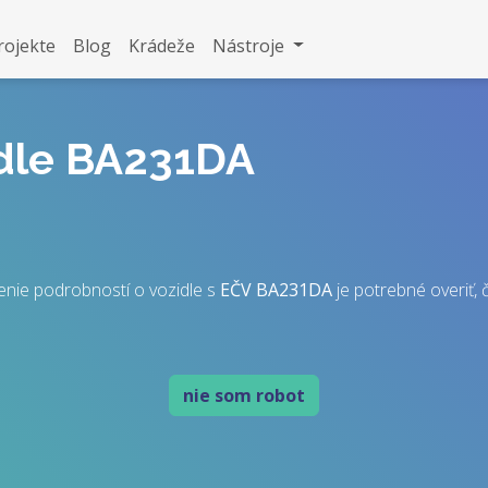
rojekte
Blog
Krádeže
Nástroje
idle BA231DA
enie podrobností o vozidle s
EČV
BA231DA
je potrebné overiť, č
nie som robot