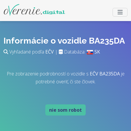
Informácie o vozidle BA235DA
Vyhľadané podľa
EČV
|
Databáza:
SK
Pre zobrazenie podrobností o vozidle s
EČV
BA235DA
je
potrebné overiť, či ste človek.
nie som robot