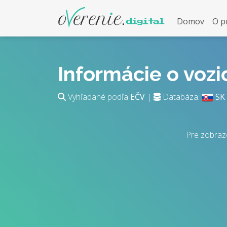
Domov
O p
Informácie o voz
Vyhľadané podľa
EČV
|
Databáza:
SK
Pre zobraz