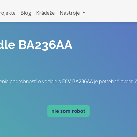
rojekte
Blog
Krádeže
Nástroje
idle BA236AA
enie podrobností o vozidle s
EČV
BA236AA
je potrebné overiť, č
nie som robot