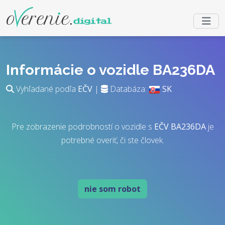
Informácie o vozidle BA236DA
Vyhľadané podľa
EČV
|
Databáza:
SK
Pre zobrazenie podrobností o vozidle s
EČV
BA236DA
je
potrebné overiť, či ste človek.
nie som robot