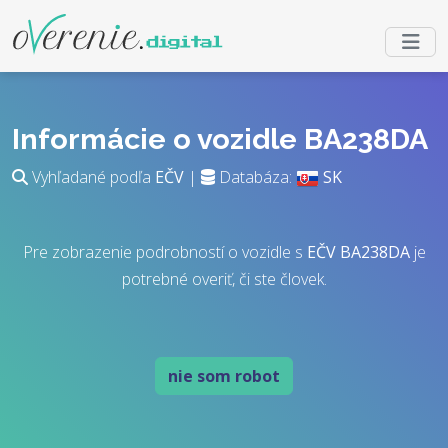
Informácie o vozidle BA238DA
Vyhľadané podľa
EČV
|
Databáza:
SK
Pre zobrazenie podrobností o vozidle s
EČV
BA238DA
je
potrebné overiť, či ste človek.
nie som robot