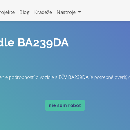
rojekte
Blog
Krádeže
Nástroje
idle BA239DA
enie podrobností o vozidle s
EČV
BA239DA
je potrebné overiť, č
nie som robot