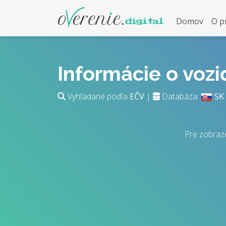
Domov
O p
Informácie o voz
Vyhľadané podľa
EČV
|
Databáza:
SK
Pre zobraz