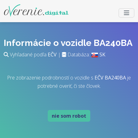
Informácie o vozidle BA240BA
Vyhľadané podľa
EČV
|
Databáza:
SK
Pre zobrazenie podrobností o vozidle s
EČV
BA240BA
je
potrebné overiť, či ste človek.
nie som robot