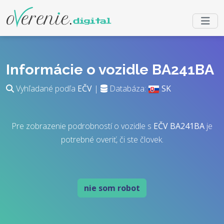
Informácie o vozidle BA241BA
Vyhľadané podľa
EČV
|
Databáza:
SK
Pre zobrazenie podrobností o vozidle s
EČV
BA241BA
je
potrebné overiť, či ste človek.
nie som robot