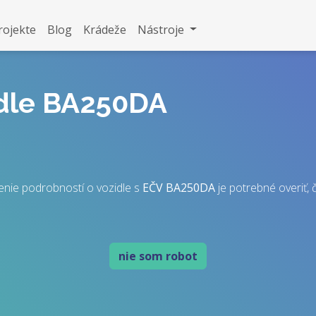
rojekte
Blog
Krádeže
Nástroje
idle BA250DA
enie podrobností o vozidle s
EČV
BA250DA
je potrebné overiť, č
nie som robot