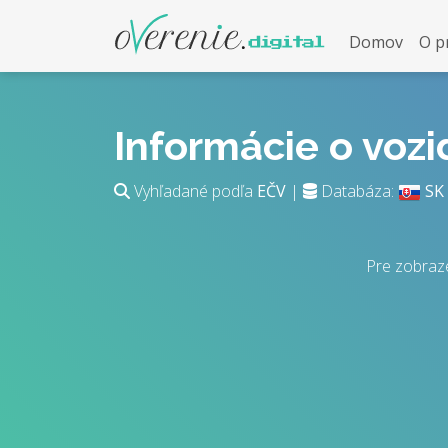
Domov
O p
Informácie o voz
Vyhľadané podľa
EČV
|
Databáza:
SK
Pre zobraz