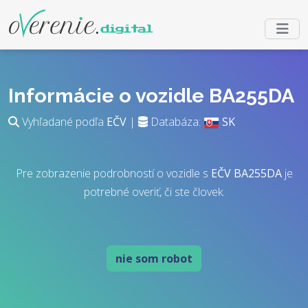
Informácie o vozidle BA255DA
Vyhľadané podľa
EČV
|
Databáza:
SK
Pre zobrazenie podrobností o vozidle s
EČV
BA255DA
je
potrebné overiť, či ste človek.
nie som robot