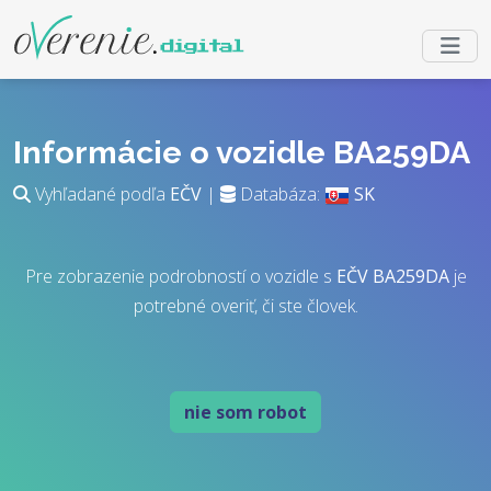
Informácie o vozidle BA259DA
Vyhľadané podľa
EČV
|
Databáza:
SK
Pre zobrazenie podrobností o vozidle s
EČV
BA259DA
je
potrebné overiť, či ste človek.
nie som robot