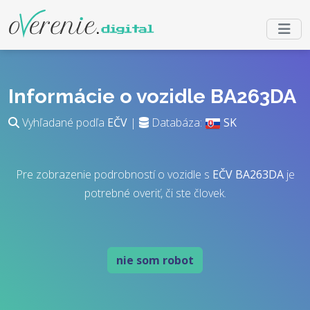
Informácie o vozidle BA263DA
Vyhľadané podľa
EČV
|
Databáza:
SK
Pre zobrazenie podrobností o vozidle s
EČV
BA263DA
je
potrebné overiť, či ste človek.
nie som robot